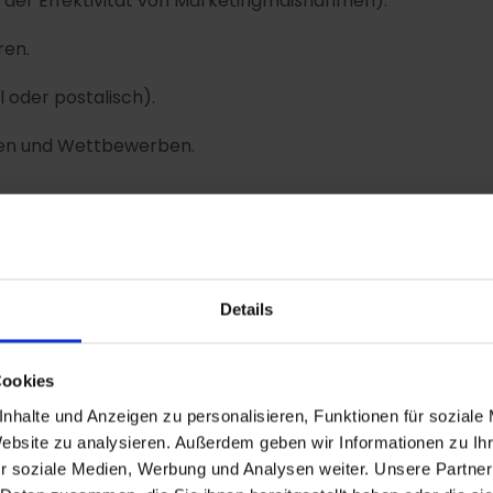
der Effektivität von Marketingmaßnahmen).
ren.
l oder postalisch).
len und Wettbewerben.
kation.
Details
formationen (Erstellen von Nutzerprofilen).
Cookies
nhalte und Anzeigen zu personalisieren, Funktionen für soziale
ffsstatistiken, Erkennung wiederkehrender Besucher).
Website zu analysieren. Außerdem geben wir Informationen zu I
r soziale Medien, Werbung und Analysen weiter. Unsere Partner