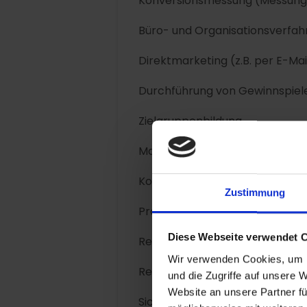
Konversionsmessung (Messung 
Büro- und Organisationsverfah
Direktmarketing (z.B. per E-Mai
Durchführung von Gewinnspie
Zielgruppenbildung.
Marketing.
Kontaktanfragen und Kommuni
Zustimmung
Profile mit nutzerbezogenen In
Diese Webseite verwendet 
Remarketing.
Wir verwenden Cookies, um I
Reichweitenmessung (z.B. Zugri
und die Zugriffe auf unsere 
Website an unsere Partner fü
Sicherheitsmaßnahmen.