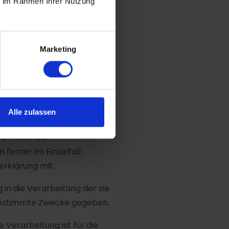
ie im Rahmen Ihrer Nutzung
Marketing
 sonstige Ausgabe von
Alle zulassen
Basis wir personenbezogene
VO nationale
ferner im Einzelfall
erklärung mit.
 in die Verarbeitung der sie
bestimmte Zwecke gegeben.
e Verarbeitung ist für die