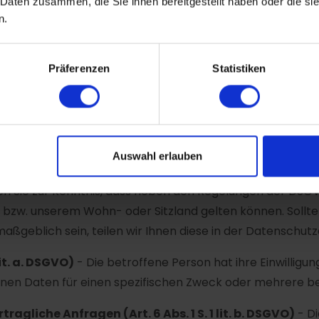
 Daten zusammen, die Sie ihnen bereitgestellt haben oder die s
n.
ungen und Kundenservice.
von Anfragen.
Präferenzen
Statistiken
g von für Marketingzwecke relevanten Zielgruppen oder
n
Auswahl erlauben
e Übersicht der Rechtsgrundlagen der DSGVO, auf deren 
en Sie zur Kenntnis, dass neben den Regelungen der DSG
zw. unserem Wohn- oder Sitzland gelten können. Sollten 
ßgeblich sein, teilen wir Ihnen diese in der Datenschutz
lit. a. DSGVO)
- Die betroffene Person hat ihre Einwilligung
en Daten für einen spezifischen Zweck oder mehrere 
agliche Anfragen (Art. 6 Abs. 1 S. 1 lit. b. DSGVO)
- Di