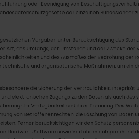
urchführung oder Beendigung von Beschäftigungsverhältnis
 Landesdatenschutzgesetze der einzelnen Bundesländer 
gesetzlichen Vorgaben unter Berücksichtigung des Stand
r Art, des Umfangs, der Umstände und der Zwecke der V
hrscheinlichkeiten und des Ausmaßes der Bedrohung der R
te technische und organisatorische Maßnahmen, um ein 
esondere die Sicherung der Vertraulichkeit, Integrität 
 und elektronischen Zugangs zu den Daten als auch des si
icherung der Verfügbarkeit und ihrer Trennung. Des Wei
hmung von Betroffenenrechten, die Löschung von Daten un
isten. Ferner berücksichtigen wir den Schutz personenb
von Hardware, Software sowie Verfahren entsprechend d