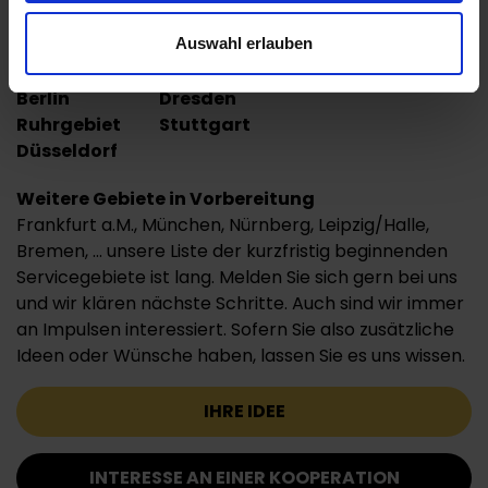
gekommen, wir sind auch täglich aktiv in folgenden
Ballungsgebieten:
Auswahl erlauben
Hamburg
Köln/Bonn
Berlin
Dresden
Ruhrgebiet
Stuttgart
Düsseldorf
Weitere Gebiete in Vorbereitung
Frankfurt a.M., München, Nürnberg, Leipzig/Halle,
Bremen, ... unsere Liste der kurzfristig beginnenden
Servicegebiete ist lang. Melden Sie sich gern bei uns
und wir klären nächste Schritte. Auch sind wir immer
an Impulsen interessiert. Sofern Sie also zusätzliche
Ideen oder Wünsche haben, lassen Sie es uns wissen.
IHRE IDEE
INTERESSE AN EINER KOOPERATION