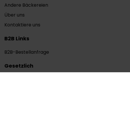
Andere Bäckereien
Über uns
Kontaktiere uns
B2B Links
B2B-Bestellanfrage
Gesetzlich
Impressum
Datenschutzerklärung
AGB
Soziales Netzwerk